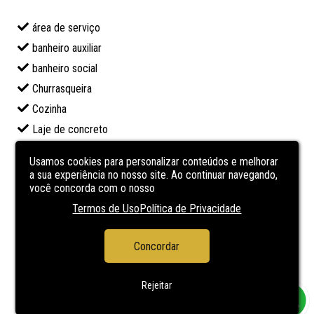
área de serviço
banheiro auxiliar
banheiro social
Churrasqueira
Cozinha
Laje de concreto
lareira
Usamos cookies para personalizar conteúdos e melhorar
Piscina
a sua experiência no nosso site. Ao continuar navegando,
você concorda com o nosso
porcelanato
Termos de Uso
Política de Privacidade
Quiosque
sala de estar
Concordar
sala de jantar
Suíte
Rejeitar