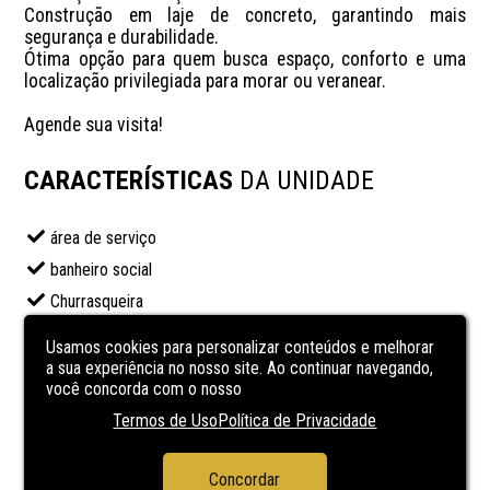
Construção em laje de concreto, garantindo mais 
segurança e durabilidade.

Ótima opção para quem busca espaço, conforto e uma 
localização privilegiada para morar ou veranear.

Agende sua visita!
CARACTERÍSTICAS
DA UNIDADE
área de serviço
banheiro social
Churrasqueira
Cozinha
Usamos cookies para personalizar conteúdos e melhorar
Laje de concreto
a sua experiência no nosso site. Ao continuar navegando,
você concorda com o nosso
lavabo
Termos de Uso
Política de Privacidade
Sacada
sala de estar
Concordar